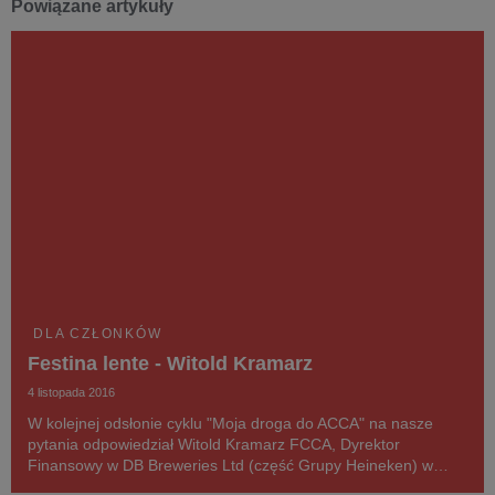
Powiązane artykuły
DLA CZŁONKÓW
Festina lente - Witold Kramarz
4 listopada 2016
W kolejnej odsłonie cyklu "Moja droga do ACCA" na nasze
pytania odpowiedział Witold Kramarz FCCA, Dyrektor
Finansowy w DB Breweries Ltd (część Grupy Heineken) w
Nowej Zelandii, Dyrektor w radach nadzorczych: Barworks