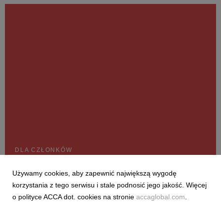
Hospitality Group, Drinkworks Pty Limited (Australia),...
DLA CZŁONKÓW
Moja droga do ACCA
Używamy cookies, aby zapewnić największą wygodę
Członkostwo w ACCA to ukoronowanie wieloletniej, ciężkiej
korzystania z tego serwisu i stale podnosić jego jakość. Więcej
pracy, zarówno zawodowej, jak i w trakcie przygotowywania się
o polityce ACCA dot. cookies na stronie
accaglobal.com
.
do wymagających egzaminów. Członków organizacji
wyróżniają nie tylko cztery litery ACCA po nazwisku (lub FCCA
w przypadku osób o statusie członka dłużs...