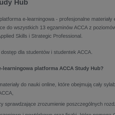
udy Hub
platforma e-learningowa - profesjonalne materiały
ące do wszystkich 13 egzaminów ACCA z poziomów
plied Skills i Strategic Professional.
dostęp dla studentów i studentek ACCA.
e-learningowa platforma ACCA Study Hub?
materiały do nauki online, które obejmują cały syl
ACCA,
izy sprawdzające zrozumienie poszczególnych rozd
iczeniowe i powtórkowe oraz fiszki, które pomogą 