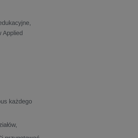
 edukacyjne,
 Applied
abus każdego
ziałów,
Ci przygotować