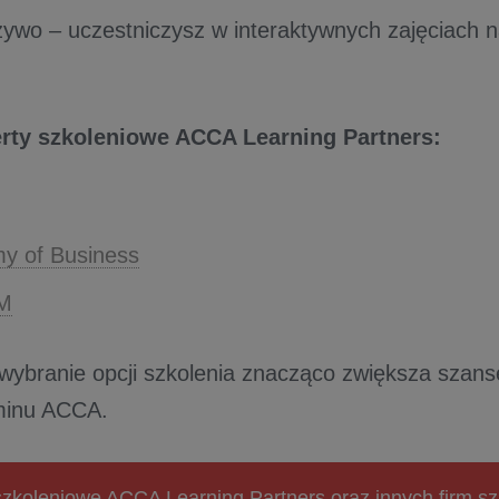
żywo – uczestniczysz w interaktywnych zajęciach n
erty szkoleniowe ACCA Learning Partners:
y of Business
M
 wybranie opcji szkolenia znacząco zwiększa szan
minu ACCA.
szkoleniowe ACCA Learning Partners oraz innych firm s