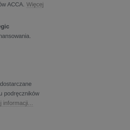
inów ACCA.
Więcej
egic
inansowania.
 dostarczane
u podręczników
 informacji...