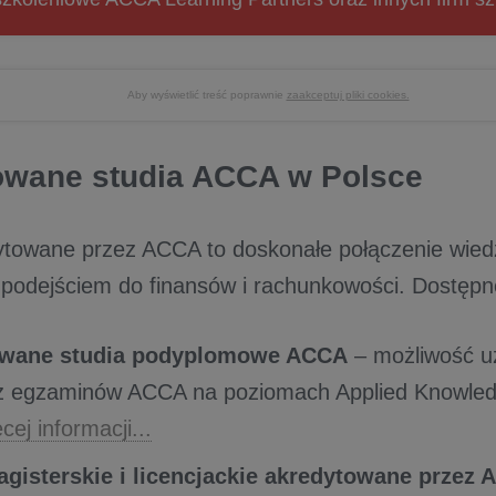
Aby wyświetlić treść poprawnie
zaakceptuj pliki cookies.
owane studia ACCA w Polsce
ytowane przez ACCA to doskonałe połączenie wied
podejściem do finansów i rachunkowości. Dostęp
owane studia podyplomowe ACCA
– możliwość u
z egzaminów ACCA na poziomach Applied Knowledg
cej informacji...
agisterskie i licencjackie akredytowane przez