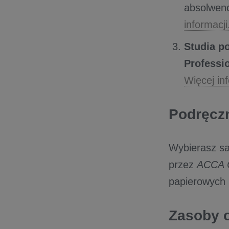
absolwen
informacji.
Studia p
Professi
Więcej inf
Podręczn
Wybierasz sa
przez
ACCA C
papierowych 
Zasoby 