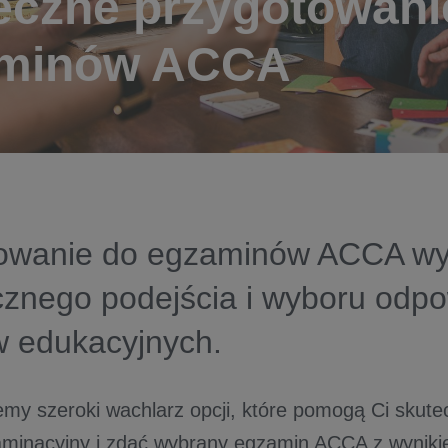
eczne przygotowani
minów ACCA
towanie do egzaminów ACCA w
icznego podejścia i wyboru odp
 edukacyjnych.
y szeroki wachlarz opcji, które pomogą Ci skut
aminacyjny i zdać wybrany egzamin ACCA z wynik