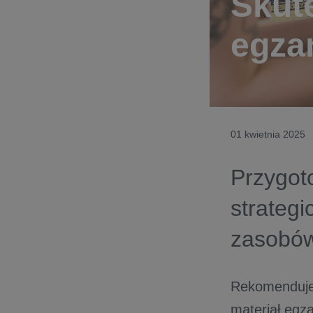
Skut
egza
01 kwietnia 2025
Przygo
strateg
zasobów
Rekomendujem
materiał egz