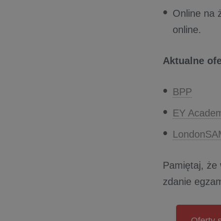
Online na 
online.
Aktualne of
BPP
EY Academ
LondonSA
Pamiętaj, że
zdanie egza
Oferty 