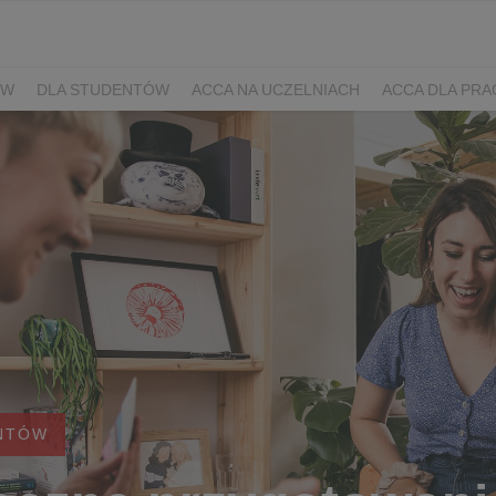
ÓW
DLA STUDENTÓW
ACCA NA UCZELNIACH
ACCA DLA PR
NTÓW