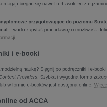
ci mogą ubiegać się nawet o 9 zwolnień z egzam
..
odyplomowe przygotowujące do poziomu Strat
onal
– warto zapytać pracodawcę o możliwość dof
ormacji...
iki i e-booki
modzielną naukę? Sięgnij po podręczniki i e-booki
ontent Providers
. Szybka i wygodna forma zakup
lub w formie e-booków jest dostępna online.
Więcej
online od ACCA