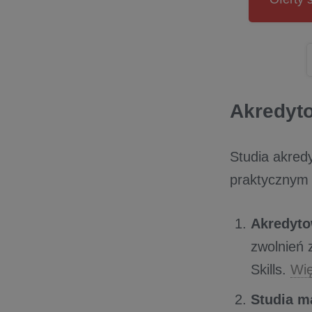
Akredyt
Studia akred
praktycznym 
Akredyt
zwolnień 
Skills.
Wię
Studia m