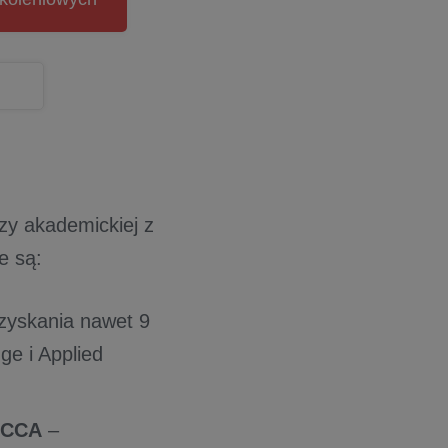
zy akademickiej z
ne są:
zyskania nawet 9
e i Applied
 ACCA
–