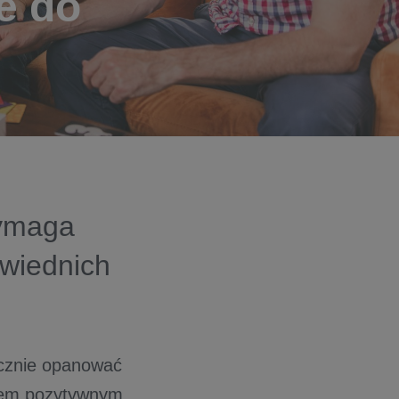
e do
ymaga
owiednich
ecznie opanować
iem pozytywnym.