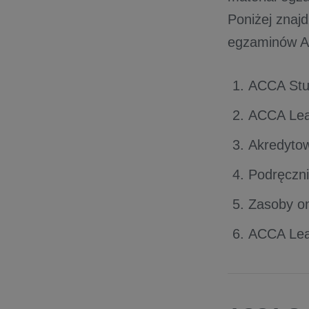
Poniżej znaj
egzaminów 
ACCA Stu
ACCA Lea
Akredyto
Podręcznik
Zasoby o
ACCA Lea