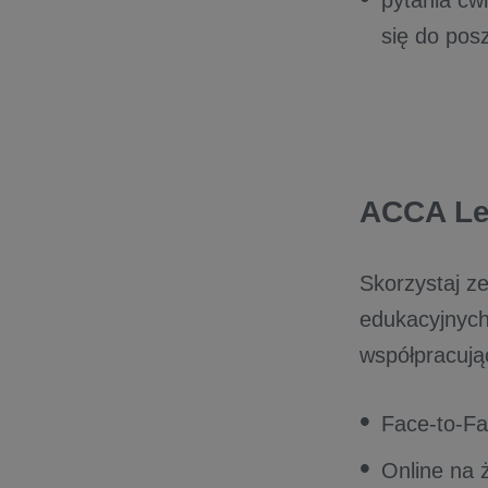
się do po
ACCA Le
Skorzystaj z
edukacyjnyc
współpracują
Face-to-Fa
Online na 