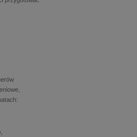
nerów
leniowe,
matach:
e,