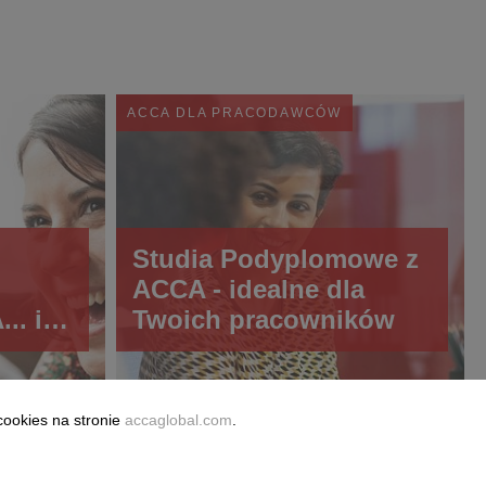
ACCA DLA PRACODAWCÓW
Studia Podyplomowe z
ACCA - idealne dla
.. i
Twoich pracowników
cookies na stronie
accaglobal.com
.