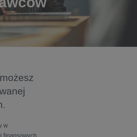
dawców
 możesz
owanej
h.
w w
 finansowych,