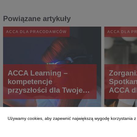
Powiązane artykuły
ACCA DLA PRACODAWCÓW
ACCA DLA 
ACCA Learning –
Zorgani
kompetencje
Spotka
przyszłości dla Twojego
ACCA d
zespołu
Używamy cookies, aby zapewnić największą wygodę korzystania z te