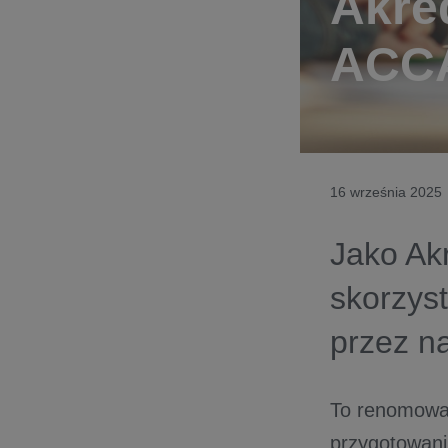
Akre
ACC
16 września 2025
Jako A
skorzyst
przez n
To renomowan
przygotowani