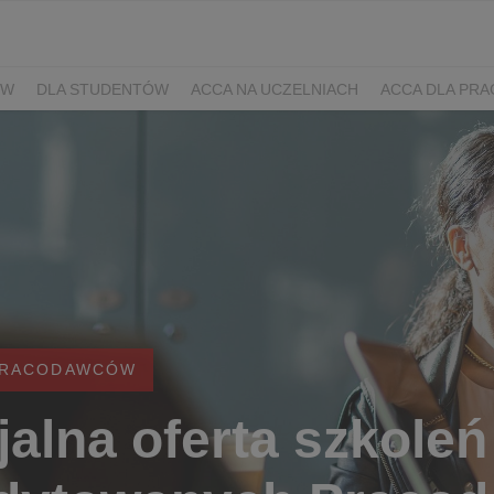
ÓW
DLA STUDENTÓW
ACCA NA UCZELNIACH
ACCA DLA PR
PRACODAWCÓW
alna oferta szkoleń