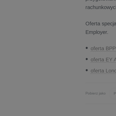
rachunkowych
Oferta specj
Employer.
oferta BPP
oferta EY 
oferta Lo
Pobierz jako