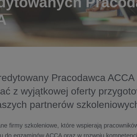
dytowanych Praco
A
kredytowany Pracodawca ACCA
ać z wyjątkowej oferty przygot
aszych partnerów szkoleniowyc
e firmy szkoleniowe, które wspierają pracownikó
u do egzaminów ACCA oraz w rozwoju kompetencji