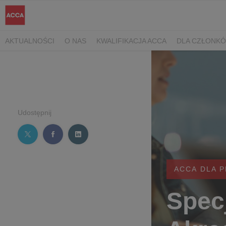
AKTUALNOŚCI
O NAS
KWALIFIKACJA ACCA
DLA CZŁONK
Udostępnij
ACCA DLA 
Specj