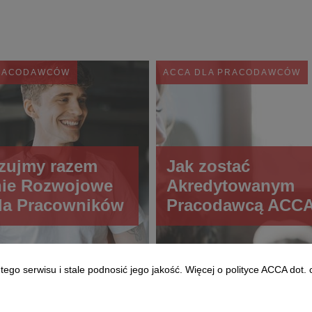
PRACODAWCÓW
ACCA DLA PRACODAWCÓW
zujmy razem
Jak zostać
nie Rozwojowe
Akredytowanym
la Pracowników
Pracodawcą ACCA.
dlaczego warto
go serwisu i stale podnosić jego jakość. Więcej o polityce ACCA dot. 