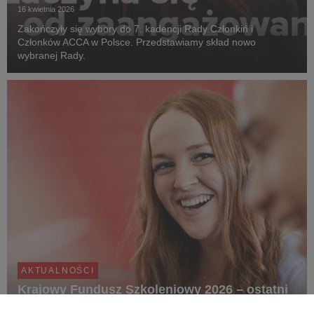
16 kwietnia 2026
Zakończyły się wybory do 7. kadencji Rady Członkiń i
Członków ACCA w Polsce. Przedstawiamy skład nowo
wybranej Rady.
AKTUALNOŚCI
Krajowy Fundusz Szkoleniowy 2026 – ostatni
dzwonek!