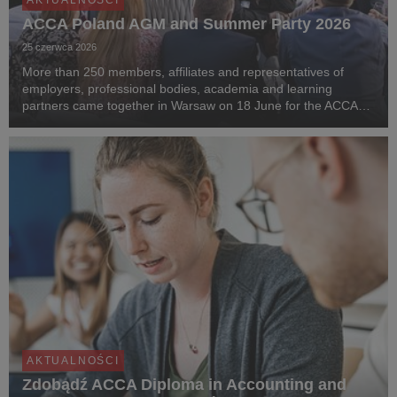
AKTUALNOŚCI
ACCA Poland AGM and Summer Party 2026
25 czerwca 2026
More than 250 members, affiliates and representatives of
employers, professional bodies, academia and learning
partners came together in Warsaw on 18 June for the ACCA
Poland Annual General Meeting and Summer Party.
AKTUALNOŚCI
Zdobądź ACCA Diploma in Accounting and