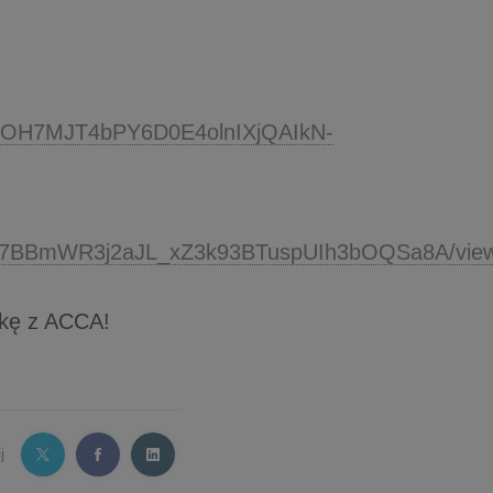
FCOH7MJT4bPY6D0E4olnIXjQAIkN-
nTtc7BBmWR3j2aJL_xZ3k93BTuspUIh3bOQSa8A/vie
żkę z ACCA!
j