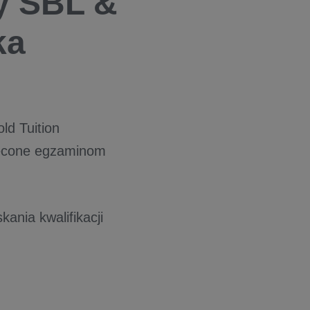
y SBL &
ka
d Tuition
ięcone egzaminom
ania kwalifikacji