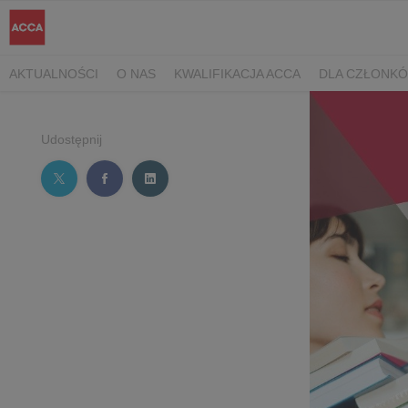
AKTUALNOŚCI
O NAS
KWALIFIKACJA ACCA
DLA CZŁONK
Udostępnij