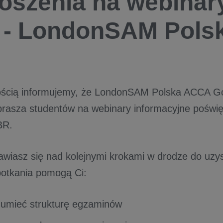
oszenia na webinar
- LondonSAM Pols
ścią informujemy, że LondonSAM Polska ACCA Gol
prasza studentów na webinary informacyjne pośw
BR.
awiasz się nad kolejnymi krokami w drodze do uzysk
otkania pomogą Ci:
ozumieć strukturę egzaminów