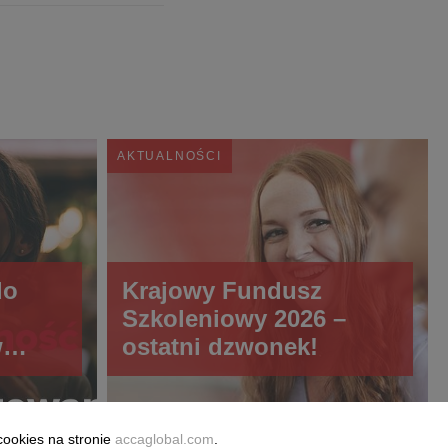
AKTUALNOŚCI
do
Krajowy Fundusz
Szkoleniowy 2026 –
w
ostatni dzwonek!
cja
cookies na stronie
accaglobal.com
.