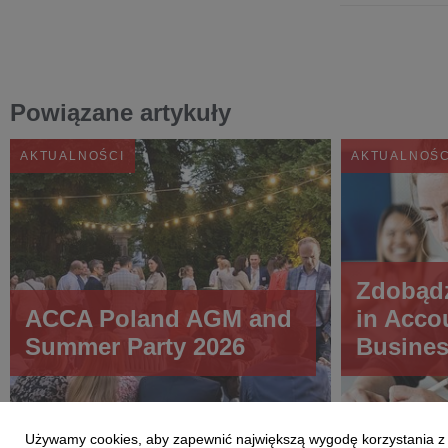
Powiązane artykuły
AKTUALNOŚCI
AKTUALNOŚC
Zdobąd
ACCA Poland AGM and
in Acco
Summer Party 2026
Busine
Gdańsk
Używamy cookies, aby zapewnić największą wygodę korzystania z te