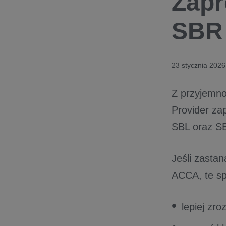
Zapr
SBR 
23 stycznia 2026
Z przyjemno
Provider za
SBL oraz S
Jeśli zastan
ACCA, te sp
lepiej zr