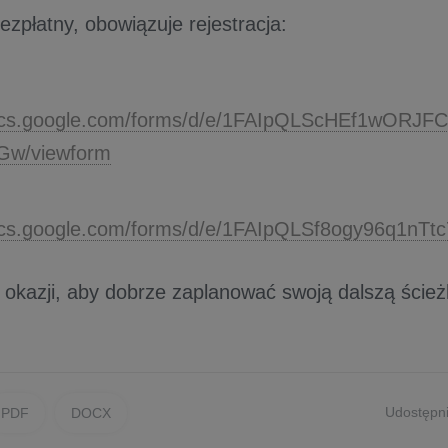
bezpłatny, obowiązuje rejestracja:
docs.google.com/forms/d/e/1FAIpQLScHEf1wORJ
Gw/viewform
docs.google.com/forms/d/e/1FAIpQLSf8ogy96q1
 okazji, aby dobrze zaplanować swoją dalszą ście
Udostępni
PDF
DOCX