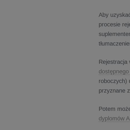
Aby uzyskać
procesie rej
suplementem
tłumaczeni
Rejestracja
dostępnego
roboczych) 
przyznane z
Potem możes
dyplomów 