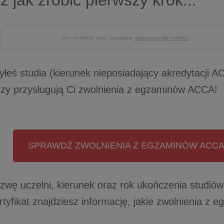
 jak zrobić pierwszy krok...
Aby wyświetlić treść poprawnie
zaakceptuj pliki cookies.
zyłeś studia (kierunek nieposiadający akredytacji 
czy przysługują Ci zwolnienia z egzaminów ACCA!
SPRAWDŹ ZWOLNIENIA Z EGZAMINÓW ACC
zwę uczelni, kierunek oraz rok ukończenia studiów 
rtyfikat znajdziesz informację, jakie zwolnienia z