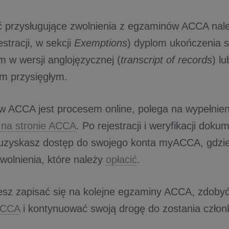
 przysługujące zwolnienia z egzaminów ACCA nale
estracji, w sekcji
Exemptions
) dyplom ukończenia s
 w wersji anglojęzycznej (
transcript of records
) l
em przysięgłym.
 w ACCA jest procesem online, polega na wypełnie
 na stronie ACCA
. Po rejestracji i weryfikacji dok
uzyskasz dostęp do swojego konta myACCA, gdzi
wolnienia, które należy
opłacić
.
z zapisać się na kolejne egzaminy ACCA, zdobyć
ACCA
i kontynuować swoją drogę do zostania czło