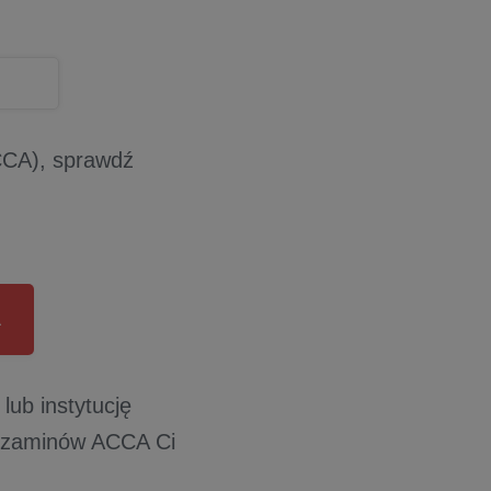
ACCA), sprawdź
A
lub instytucję
 egzaminów ACCA Ci