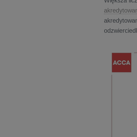
Większa lic
akredytowa
akredytowan
odzwiercied