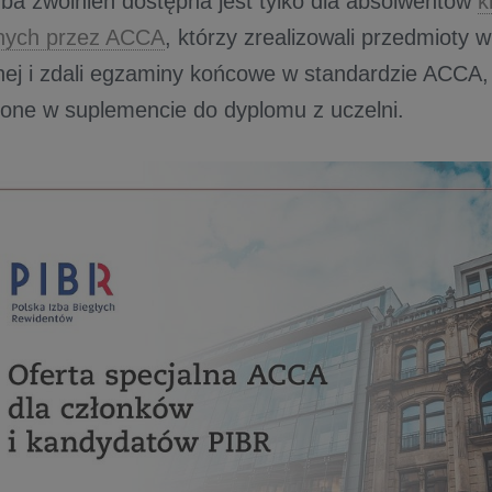
zba zwolnień dostępna jest tylko dla absolwentów
k
nych przez ACCA
, którzy zrealizowali przedmioty w
ej i zdali egzaminy końcowe w standardzie ACCA, 
lone w suplemencie do dyplomu z uczelni.