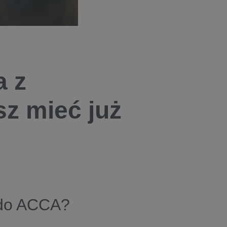
a z
z mieć już
 do ACCA?