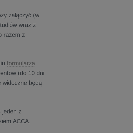
ży załączyć (w
tudiów wraz z
ub razem z
niu
formularza
umentów (do 10 dni
e widoczne będą
 jeden z
nkiem ACCA.