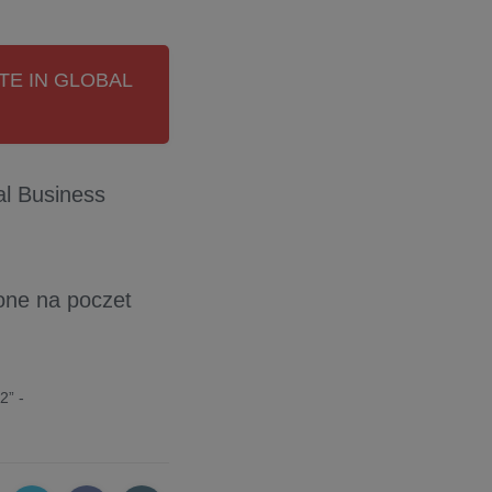
TE IN GLOBAL
al Business
zone na poczet
2” -