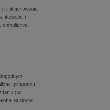
 i funkcjonowania
hunkowości i
i, compliance,
w dogodnym
lizacji programu
zdaniu (co
Global Business