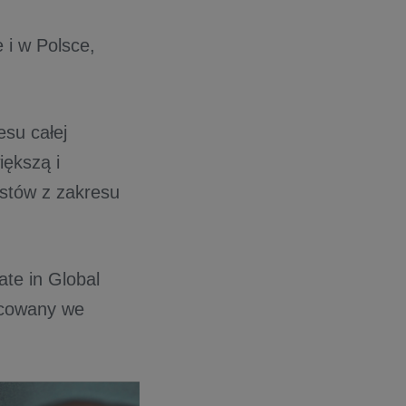
 i w Polsce,
su całej
ększą i
istów z zakresu
ate in Global
racowany we