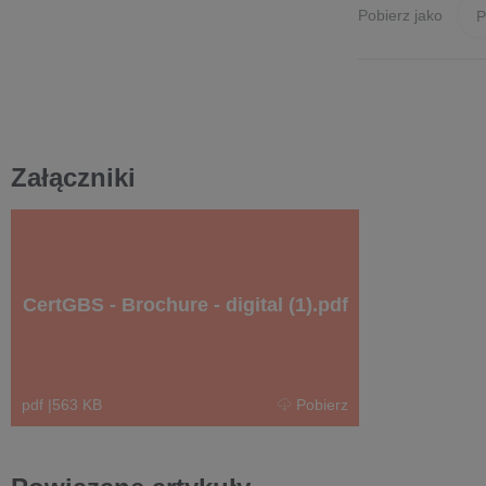
Pobierz jako
Załączniki
CertGBS - Brochure - digital (1).pdf
pdf
|
563 KB
Pobierz