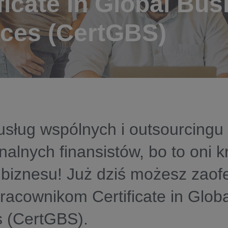
ficate in Global Bus
ices (CertGBS)
usług wspólnych i outsourcingu
nalnych finansistów, bo to oni k
 biznesu! Już dziś możesz zao
racownikom Certificate in Glob
s (CertGBS).