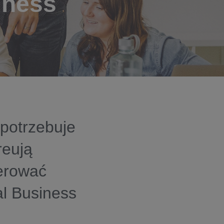
iness
 potrzebuje
reują
ferować
al Business