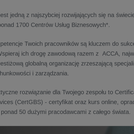
st jedną z najszybciej rozwijających się na świecie
 ponad 1700 Centrów Usług Biznesowych*.
etencje Twoich pracowników są kluczem do sukce
 Wspieraj ich drogę zawodową razem z ACCA, najwi
restiżową globalną organizację zrzeszającą specjal
chunkowości i zarządzania.
ktyczne rozwiązanie dla Twojego zespołu to Certific
vices (CertGBS) - certyfikat oraz kurs online, op
 ponad 50 dużymi pracodawcami z całego świata.