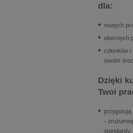
dla:
nowych pr
obecnych p
członków i
swoim śro
Dzięki k
Twoi pra
przygotują
- zrozumie
standardy,