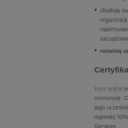
zbudują s
organizacj
raportowani
zarządzania
rozwiną u
Certyfika
Kurs online
j
momencie. Cz
jego uczestn
najmniej 50%
Services.