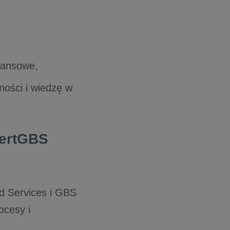
nansowe,
ności i wiedzę w
CertGBS
d Services i GBS
ocesy i