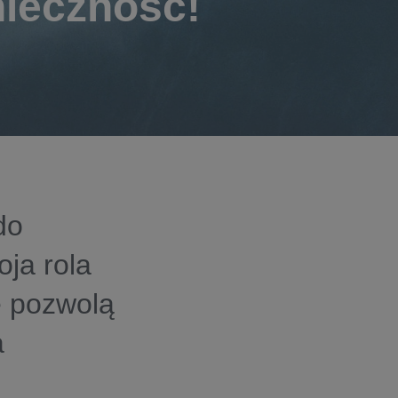
nieczność!
do
oja rola
e pozwolą
a