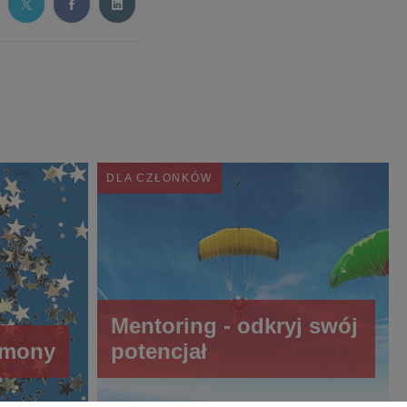
DLA CZŁONKÓW
Mentoring - odkryj swój
emony
potencjał