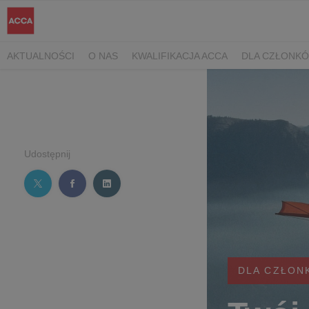
AKTUALNOŚCI
O NAS
KWALIFIKACJA ACCA
DLA CZŁONK
Udostępnij
DLA CZŁON