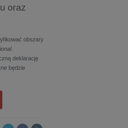
su oraz
yfikować obszary
ional
czną deklarację
ne będzie