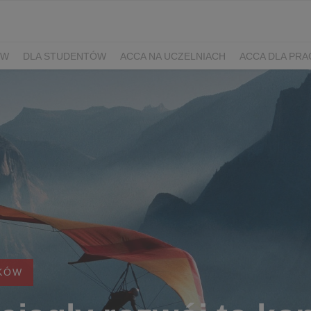
ÓW
DLA STUDENTÓW
ACCA NA UCZELNIACH
ACCA DLA PR
KÓW