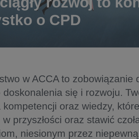
ciągły rozwój to ko
stko o CPD
stwo w ACCA to zobowiązanie 
 doskonalenia się i rozwoju. Tw
kompetencji oraz wiedzy, któr
 w przyszłości oraz stawić czoł
om, niesionym przez niepewną