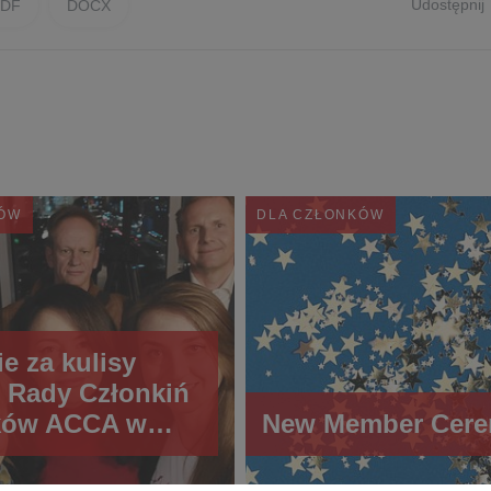
Udostępnij
PDF
DOCX
KÓW
DLA CZŁONKÓW
ie za kulisy
 Rady Członkiń
nków ACCA w
New Member Cer