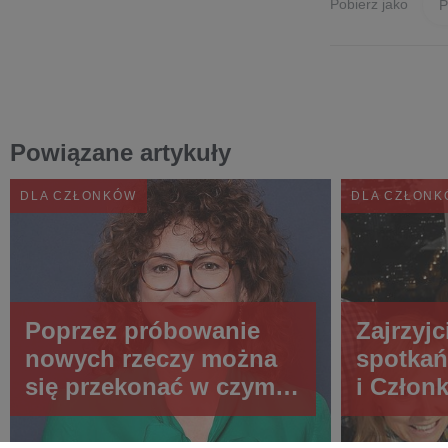
Pobierz jako
Powiązane artykuły
DLA CZŁONKÓW
DLA CZŁON
Poprzez próbowanie
Zajrzyjc
nowych rzeczy można
spotkań
się przekonać w czym
i Czło
jesteśmy dobrzy
Polsce