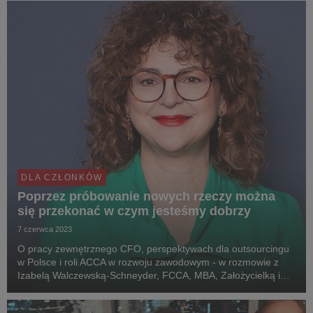
DLA CZŁONKÓW
Poprzez próbowanie nowych rzeczy można
się przekonać w czym jesteśmy dobrzy
7 czerwca 2023
O pracy zewnętrznego CFO, perspektywach dla outsourcingu
w Polsce i roli ACCA w rozwoju zawodowym - w rozmowie z
Izabelą Walczewską-Schneyder, FCCA, MBA, Założycielką i
Partnerką Grupy Oryx.