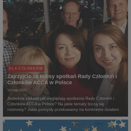
DLA CZŁONKÓW
Zajrzyjcie za kulisy spotkań Rady Członkiń i
Członków ACCA w Polsce
19 maja 2023
Jesteście ciekawi jak wyglądają spotkania Rady Członkiń i
Członków ACCA w Polsce? Na jakie tematy toczą się
rozmowy? Jakie pomysły przekuwamy na konkretne działania?
Jedno jest pewne... Dzięki zaangażowaniu, profesjonalnemu
podejściu i wartościowym pomysłom Rady możemy r...