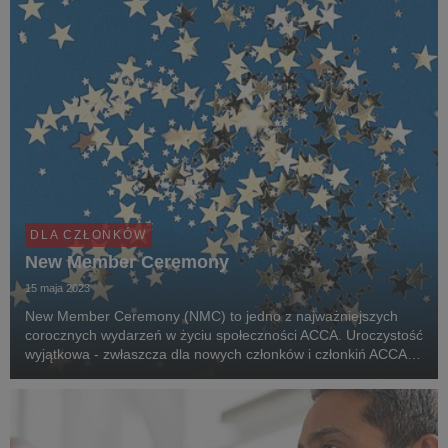
DLA CZŁONKÓW
New Member Ceremony
15 maja 2023
New Member Ceremony (NMC) to jedno z najważniejszych
corocznych wydarzeń w życiu społeczności ACCA. Uroczystość
wyjątkowa - zwłaszcza dla nowych członków i członkiń ACCA,
którzy mogą z dumą świętować swoje sukcesy na drodze do
zdobycia kwalifikacji ACCA i zdobycie członk...