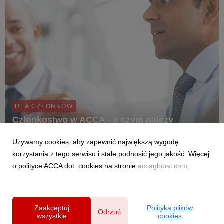
DLA CZŁONKÓW
Członkostwo w ACCA - o czym należy
pamiętać
Używamy cookies, aby zapewnić największą wygodę
26 kwietnia 2023
korzystania z tego serwisu i stale podnosić jego jakość. Więcej
Są tylko dwa wymogi dotyczące utrzymania aktywnego
o polityce ACCA dot. cookies na stronie
accaglobal.com
.
członkostwa w ACCA.
Zaakceptuj
Polityka plików
Odrzuć
wszystkie
cookies