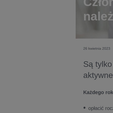
Czło
nale
26 kwietnia 2023
Są tylk
aktywne
Każdego rok
opłacić roc