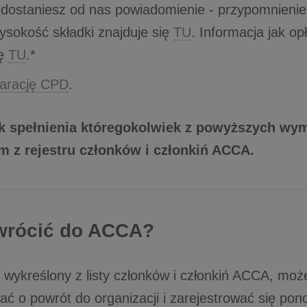
e dostaniesz od nas powiadomienie - przypomnienie
ysokość składki znajduje się
TU
. ​Informacja jak op
 ​
TU
.*
larację CPD
.
ak spełnienia któregokolwiek z powyższych wy
m z rejestru członków i członkiń ACCA.
wrócić do ACCA?
ś wykreślony z listy członków i członkiń ACCA, mo
wać o powrót do organizacji i zarejestrować się po