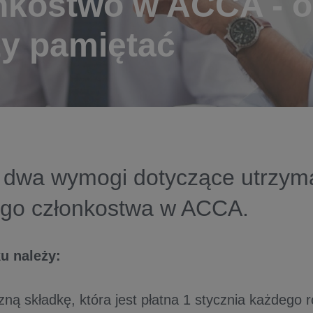
nkostwo w ACCA - 
ży pamiętać
o dwa wymogi dotyczące utrzym
go członkostwa w ACCA.
u należy:
zną składkę, która jest płatna 1 stycznia każdego 