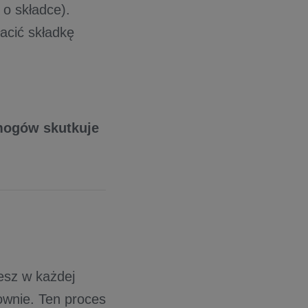
 o składce).
łacić składkę
mogów skutkuje
żesz w każdej
nownie. Ten proces