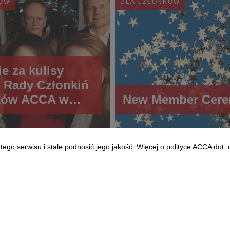
KÓW
DLA CZŁONKÓW
ie za kulisy
 Rady Członkiń
nków ACCA w
New Member Cer
go serwisu i stale podnosić jego jakość. Więcej o polityce ACCA dot. 