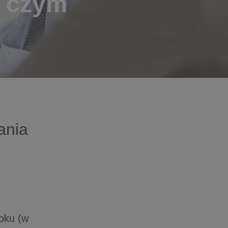
o czym
ania
roku (w