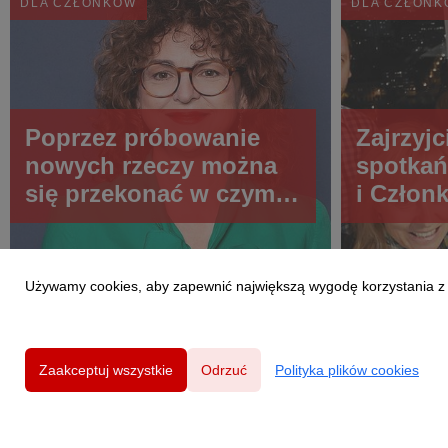
DLA CZŁONKÓW
DLA CZŁON
Poprzez próbowanie
Zajrzyjc
nowych rzeczy można
spotkań
się przekonać w czym
i Czło
jesteśmy dobrzy
Polsce
Używamy cookies, aby zapewnić największą wygodę korzystania z te
Zaakceptuj wszystkie
Odrzuć
Polityka plików cookies