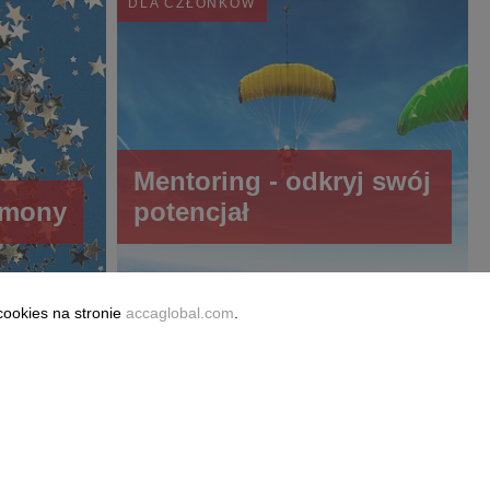
DLA CZŁONKÓW
Mentoring - odkryj swój
emony
potencjał
cookies na stronie
accaglobal.com
.