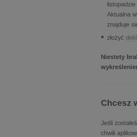
listopadzi
Aktualna w
znajduje się
złożyć
dek
Niestety br
wykreślenie
Chcesz 
Jeśli zostałe
chwili apliko