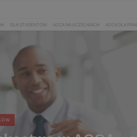
ÓW
DLA STUDENTÓW
ACCA NA UCZELNIACH
ACCA DLA PR
KÓW