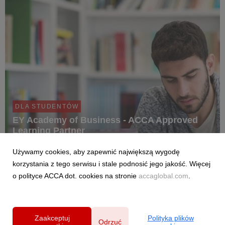
DLA STUDENTÓW
EY Academy of Business - ACCA Approved
Learning Partner
18 lutego 2025
Używamy cookies, aby zapewnić największą wygodę
EY Academy of Business jest częścią międzynarodowej grupy
korzystania z tego serwisu i stale podnosić jego jakość. Więcej
Ernst & Young. Specjalizuje się w szkoleniach
o polityce ACCA dot. cookies na stronie
accaglobal.com
.
przygotowujących do zdobycia prestiżowych i
rozpoznawalnych na całym świecie kwalifikacji zawodowych -
ACCA.
Zaakceptuj
Polityka plików
Odrzuć