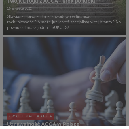
Twoja Droga z ACCA - krok po kroku
15 listopada 2022
Stawiasz pierwsze kroki zawodowe w finansach i
rachunkowości? A może już jesteś specjalistą w tej branży? Na
pewno cel masz jeden - SUKCES!
KWALIFIKACJA ACCA
Uznawalność ACCA w Polsce